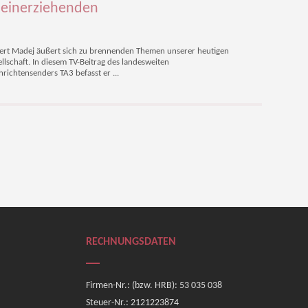
leinerziehenden
ert Madej äußert sich zu brennenden Themen unserer heutigen
llschaft. In diesem TV-Beitrag des landesweiten
richtensenders TA3 befasst er ...
RECHNUNGSDATEN
Firmen-Nr.: (bzw. HRB): 53 035 038
Steuer-Nr.: 2121223874