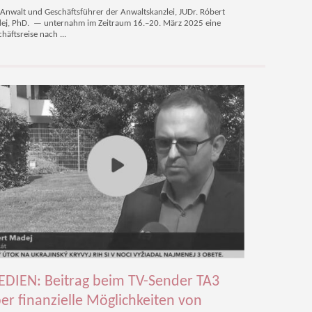
Anwalt und Geschäftsführer der Anwaltskanzlei, JUDr. Róbert
ej, PhD. — unternahm im Zeitraum 16.–20. März 2025 eine
häftsreise nach ...
DIEN: Beitrag beim TV-Sender TA3
er finanzielle Möglichkeiten von