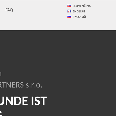
SLOVENČINA
FAQ
ENGLISH
РУССКИЙ
e
i
R
T
N
E
R
S
s
.
r
.
o
.
U
N
D
E
I
S
T