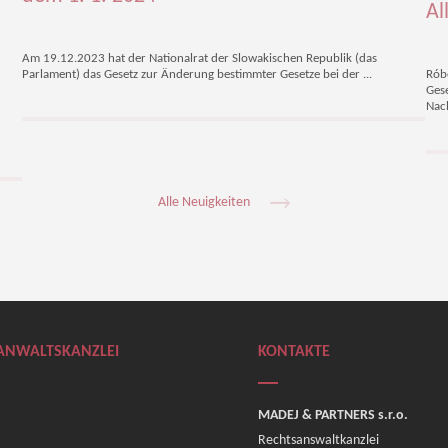
Al
Am 19.12.2023 hat der Nationalrat der Slowakischen Republik (das
Parlament) das Gesetz zur Änderung bestimmter Gesetze bei der ...
Rób
Gese
Nach
Alle Neuigkeiten
ANWALTSKANZLEI
KONTAKTE
MADEJ & PARTNERS s.r.o.
Rechtsanswaltkanzlei