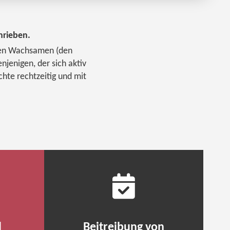
hrieben.
r den Wachsamen (den
njenigen, der sich aktiv
hte rechtzeitig und mit
d
Beitreibung von