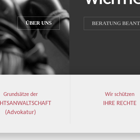
W
I
C
H
T
I
ÜBER UNS
BERATUNG BEAN
Grundsätze der
Wir schützen
CHTSANWALTSCHAFT
IHRE RECHTE
(Advokatur)