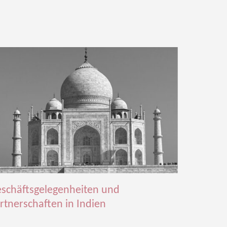
schäftsgelegenheiten und
rtnerschaften in Indien