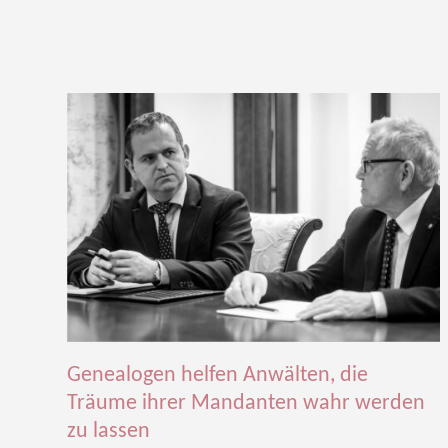
Genealogen helfen Anwälten, die
Träume ihrer Mandanten wahr werden
zu lassen