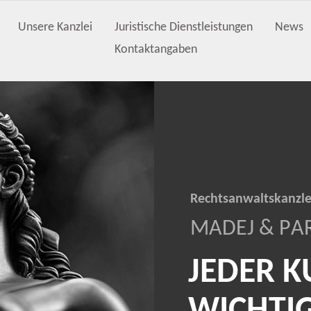
Unsere Kanzlei
Juristische Dienstleistungen
News
Kontaktangaben
R
e
c
h
t
s
a
n
w
a
l
t
s
k
a
n
z
l
M
A
D
E
J
&
P
A
J
E
D
E
R
K