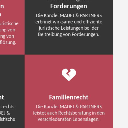
on
Forderungen
n
Die Kanzlei
MADEJ
& PARTNERS
erbringt wirksame und effiziente
ristische
juristische Leistungen bei der
gung von
Beitreibung von Forderungen.
ung von
flösung.
ht
Familienrecht
nrechts
Die Kanzlei
MADEJ
& PARTNERS
EJ
&
leistet auch Rechtsberatung in den
stische
verschiedensten Lebenslagen.