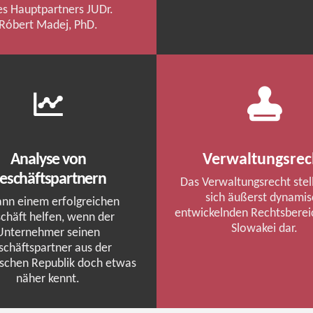
es Hauptpartners JUDr.
Róbert
Madej
, PhD.
Analyse von
Verwaltungsrec
eschäftspartnern
Das Verwaltungsrecht stel
sich äußerst dynami
ann einem erfolgreichen
entwickelnden Rechtsbereic
chäft helfen, wenn der
Slowakei dar.
Unternehmer seinen
schäftspartner aus der
schen Republik doch etwas
näher kennt.