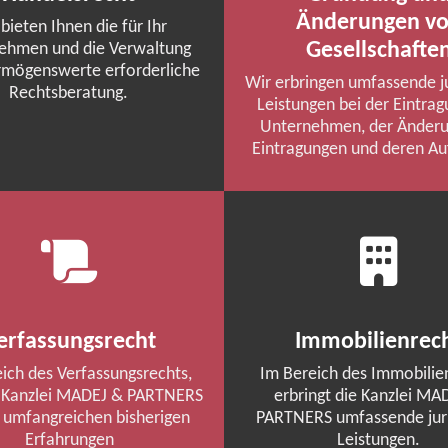
Änderungen v
bieten Ihnen die für Ihr
Gesellschafte
ehmen und die Verwaltung
rmögenswerte erforderliche
Wir erbringen umfassende ju
Rechtsberatung.
Leistungen bei der Eintra
Unternehmen, der Änder
Eintragungen und deren Au
erfassungsrecht
Immobilienrec
ich des Verfassungsrechts,
Im Bereich des Immobilie
 Kanzlei
MADEJ
& PARTNERS
erbringt die Kanzlei
MAD
e umfangreichen bisherigen
PARTNERS umfassende juri
Erfahrungen
Leistungen.