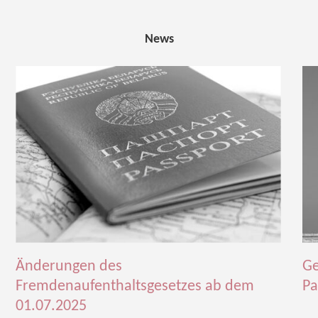
News
Änderungen des
Ge
Fremdenaufenthaltsgesetzes ab dem
Pa
01.07.2025