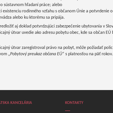
 o sústavnom hľadaní práce; alebo
i existenciu rodinného vzťahu s občanom Únie a potvrdenie o 
evádza alebo ku ktorému sa pripája.
dložiť aj doklad potvrdzujúci zabezpečenie ubytovania v Slov
cajný útvar uvedie ako adresu pobytu obec, kde sa občan EÚ b
ajný útvar zaregistroval právo na pobyt, môže požiadať polic
zvom „
Pobytový preukaz občana EÚ
“ s platnosťou na päť rokov.
TSKA KANCELÁRIA
KONTAKTY