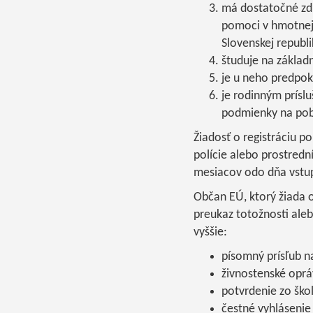
má dostatočné zdro
pomoci v hmotnej 
Slovenskej republi
študuje na základn
je u neho predpok
je rodinným prísl
podmienky na poby
Žiadosť o registráciu 
polície alebo prostredn
mesiacov odo dňa vstup
Občan EÚ, ktorý žiada o 
preukaz totožnosti ale
vyššie:
písomný prísľub n
živnostenské oprá
potvrdenie zo ško
čestné vyhlásenie