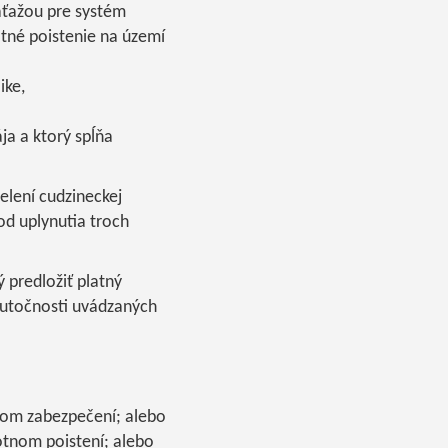
záťažou pre systém
tné poistenie na území
ike,
ja a ktorý spĺňa
elení cudzineckej
od uplynutia troch
ý predložiť platný
skutočnosti uvádzaných
čnom zabezpečení; alebo
tnom poistení; alebo