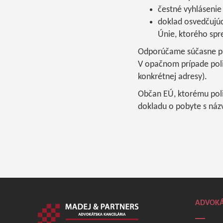
čestné vyhlásenie
doklad osvedčujúc
Únie, ktorého spr
Odporúčame súčasne pre
V opačnom prípade poli
konkrétnej adresy).
Občan EÚ, ktorému polic
dokladu o pobyte s ná
ADVOKÁ