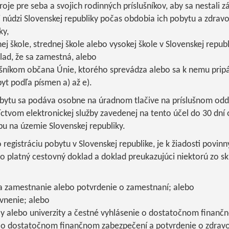
je pre seba a svojich rodinných príslušníkov, aby sa nestali 
núdzi Slovenskej republiky počas obdobia ich pobytu a zdravo
ky,
ej škole, strednej škole alebo vysokej škole v Slovenskej republ
lad, že sa zamestná, alebo
ušníkom občana Únie, ktorého sprevádza alebo sa k nemu pripá
t podľa písmen a) až e).
pobytu sa podáva osobne na úradnom tlačive na príslušnom odd
íctvom elektronickej služby zavedenej na tento účel do 30 dní 
u na územie Slovenskej republiky.
registráciu pobytu v Slovenskej republike, je k žiadosti povinn
bo platný cestovný doklad a doklad preukazujúci niektorú zo 
a zamestnanie alebo potvrdenie o zamestnaní; alebo
vnenie; alebo
ly alebo univerzity a čestné vyhlásenie o dostatočnom finan
 o dostatočnom finančnom zabezpečení a potvrdenie o zdravo