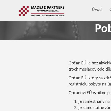
Úvod
Pob
Občan EÚ je bez akýchk
troch mesiacov odo dňa
Občan EÚ, ktorý sa zdrž
registráciu pobytu na ú
Občanovi EÚ vznikne prá
je zamestnaný na 
je samostatne zár