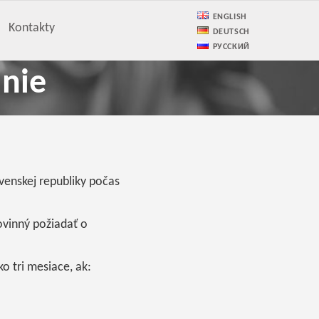
ENGLISH
Kontakty
DEUTSCH
РУССКИЙ
únie
venskej republiky počas
povinný požiadať o
o tri mesiace, ak: