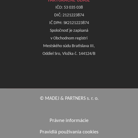
FAKTURAČNÉ ÚDAJE
IČO: 53 035 038
DIČ: 2121223874
IČ DPH: SK2121223874
Spoločnosť je zapísaná
v Obchodnom registri
Mestského súdu Bratislava III,
Oddiel Sro, Vložka č. 144124/B
© MADEJ & PARTNERS s. r. o.
Právne informácie
Pravidlá používania cookies