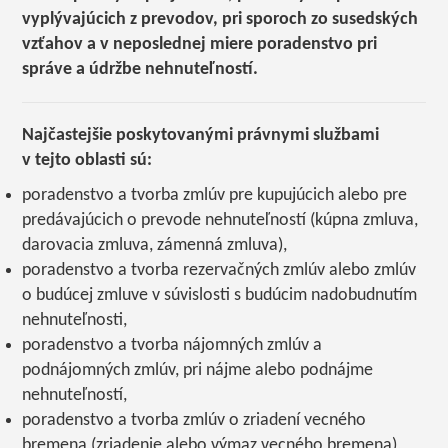
vyplývajúcich z prevodov, pri sporoch zo susedských
vzťahov a v neposlednej miere poradenstvo pri
správe a údržbe nehnuteľností.
Najčastejšie poskytovanými právnymi službami
v tejto oblasti sú:
poradenstvo a tvorba zmlúv pre kupujúcich alebo pre
predávajúcich o prevode nehnuteľností (kúpna zmluva,
darovacia zmluva, zámenná zmluva),
poradenstvo a tvorba rezervačných zmlúv alebo zmlúv
o budúcej zmluve v súvislosti s budúcim nadobudnutím
nehnuteľnosti,
poradenstvo a tvorba nájomných zmlúv a
podnájomných zmlúv, pri nájme alebo podnájme
nehnuteľností,
poradenstvo a tvorba zmlúv o zriadení vecného
bremena (zriadenie alebo výmaz vecného bremena),