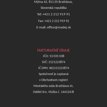
Mýtna 42, 811 05 Bratislava,
Slovenská republika
Tel: +421 2 212 919 91
Fax: +421 2 212 919 92
E-mail: office@madej.sk
FAKTURAČNÉ ÚDAJE
IČO: 53 035 038
DIČ: 2121223874
IČ DPH: SK2121223874
Spoločnosť je zapísaná
v Obchodnom registri
Mestského súdu Bratislava III,
Oddiel Sro, Vložka č. 144124/B