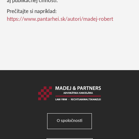
aj publikačnej činnosti.
Prečítajte si napríklad:
https://www.pantarhei.sk/autori/madej-robert
O spoločnosti