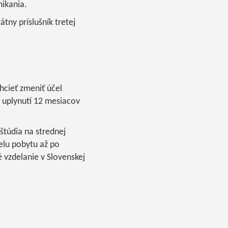
ikania.
ny príslušník tretej
hcieť zmeniť účel
 uplynutí 12 mesiacov
túdia na strednej
čelu pobytu až po
é vzdelanie v Slovenskej