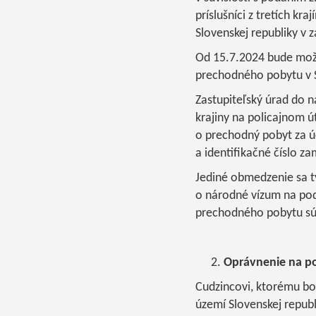
príslušníci z tretích k
Slovenskej republiky v z
Od 15.7.2024 bude možn
prechodného pobytu v S
Zastupiteľský úrad do n
krajiny na policajnom út
o prechodný pobyt za ú
a identifikačné číslo z
Jediné obmedzenie sa 
o národné vízum na pod
prechodného pobytu sú 
Oprávnenie na po
Cudzincovi, ktorému bo
území Slovenskej repub