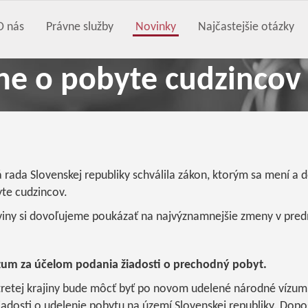
O nás
Právne služby
Novinky
Najčastejšie otázky
e o pobyte cudzincov 
rada Slovenskej republiky schválila zákon, ktorým sa mení a 
yte cudzincov.
roviny si dovoľujeme poukázať na najvýznamnejšie zmeny v pr
um za účelom podania žiadosti o prechodný pobyt.
tretej krajiny bude môcť byť po novom udelené národné vízum,
iadosti o udelenie pobytu na území Slovenskej republiky. Doposi