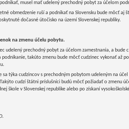
podnikať, musel mať udelený prechodný pobyt za účelom podn
tné obmedzenie ruší a podnikať na Slovensku bude môcť aj štát
oskytnuté dočasné útočisko na území Slovenskej republiky.
ienok na zmenu účelu pobytu.
nec udelený prechodný pobyt za účelom zamestnania, a bude c
podnikanie, takúto zmenu bude môcť cudzinec vykonať až po
u.
 sa týka cudzincov s prechodným pobytom udeleným na účel š
 Takýto cudzí štátni príslušníci budú môcť požiadať o zmenu ú
dnej škole v Slovenskej republike alebo po získaní vysokoškolsk
D.