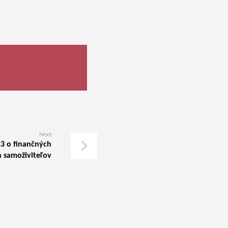
Next
A3 o finančných
 samoživiteľov