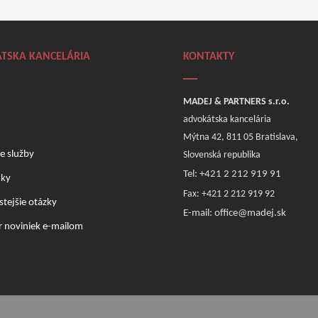
TSKA KANCELÁRIA
KONTAKTY
MADEJ & PARTNERS s.r.o.
advokátska kancelária
Mýtna 42, 811 05 Bratislava,
e služby
Slovenská republika
Tel: +421 2 212 919 91
nky
Fax: +421 2 212 919 92
stejšie otázky
E-mail: office@madej.sk
 noviniek e-mailom