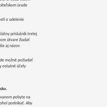
upiteľskom úrade
sti o udelenie
átny príslušník tretej
jnom útvare žiadať
še aj názov
ude možné požiadať
y ostatné účely
sko.
rovanom pobyte na
ohol podnikať. Aby