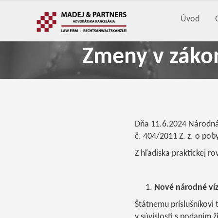
Úvod
Zmeny v zákon
Dňa 11.6.2024 Národná 
č. 404/2011 Z. z. o pob
Z hľadiska praktickej 
Nové národné víz
Štátnemu príslušníkovi 
v súvislosti s podaním ž