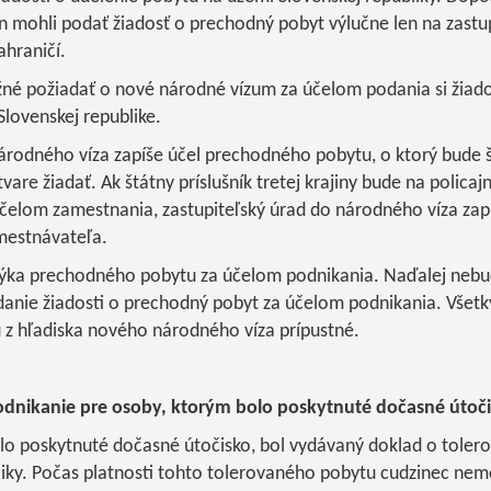
rajín mohli podať žiadosť o prechodný pobyt výlučne len na zast
ahraničí.
é požiadať o nové národné vízum za účelom podania si žiado
lovenskej republike.
árodného víza zapíše účel prechodného pobytu, o ktorý bude št
vare žiadať. Ak štátny príslušník tretej krajiny bude na polica
čelom zamestnania, zastupiteľský úrad do národného víza zapí
amestnávateľa.
týka prechodného pobytu za účelom podnikania. Naďalej neb
anie žiadosti o prechodný pobyt za účelom podnikania. Všetk
z hľadiska nového národného víza prípustné.
dnikanie pre osoby, ktorým bolo poskytnuté dočasné útoči
lo poskytnuté dočasné útočisko, bol vydávaný doklad o tole
liky. Počas platnosti tohto tolerovaného pobytu cudzinec nem