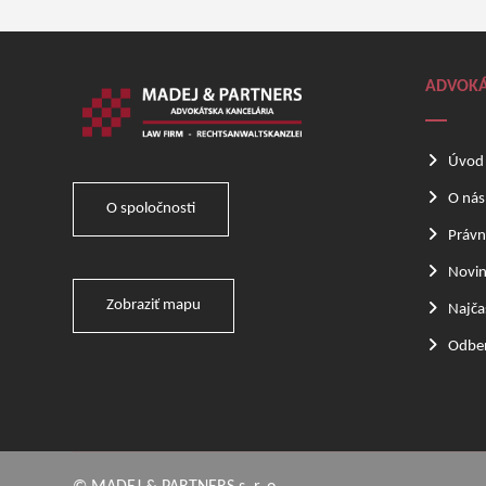
ADVOKÁ
Úvod
O nás
O spoločnosti
Právn
Novi
Zobraziť mapu
Najča
Odber