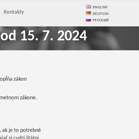
ENGLISH
Kontakty
DEUTSCH
РУССКИЙ
od 15. 7. 2024
dopĺňa zákon
edmetnom zákone.
 ak je to potrebné
aľ si cudzí štátni