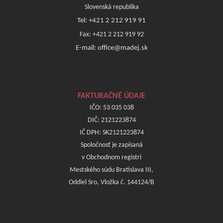
Slovenská republika
Tel: +421 2 212 919 91
Fax: +421 2 212 919 92
E-mail: office@madej.sk
FAKTURAČNÉ ÚDAJE
IČO: 53 035 038
DIČ: 2121223874
IČ DPH: SK2121223874
Spoločnosť je zapísaná
v Obchodnom registri
Mestského súdu Bratislava III,
Oddiel Sro, Vložka č. 144124/B