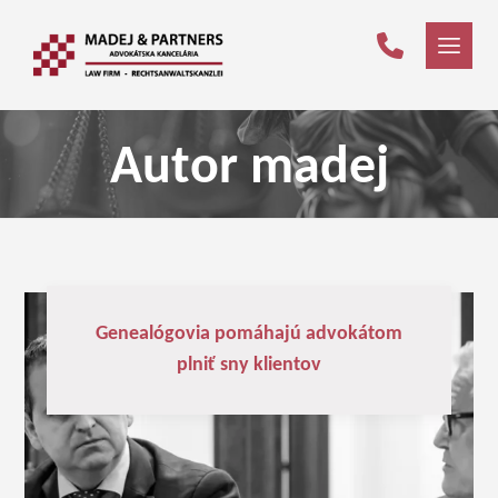
Autor
madej
Genealógovia pomáhajú advokátom
plniť sny klientov