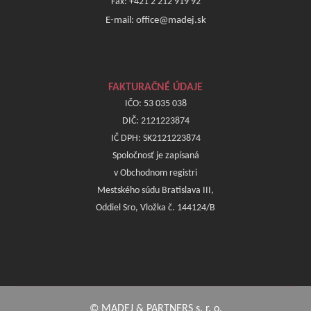
Fax: +421 2 212 919 92
E-mail: office@madej.sk
FAKTURAČNÉ ÚDAJE
IČO: 53 035 038
DIČ: 2121223874
IČ DPH: SK2121223874
Spoločnosť je zapísaná
v Obchodnom registri
Mestského súdu Bratislava III,
Oddiel Sro, Vložka č. 144124/B
© MADEJ & PARTNERS s. r. o.