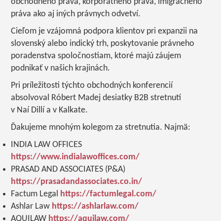
obchodného práva, korporátneho práva, imigračného
práva ako aj iných právnych odvetví.
Cieľom je vzájomná podpora klientov pri expanzii na
slovenský alebo indický trh, poskytovanie právneho
poradenstva spoločnostiam, ktoré majú záujem
podnikať v našich krajinách.
Pri príležitosti týchto obchodných konferencií
absolvoval Róbert Madej desiatky B2B stretnutí
v Naí Dillí a v Kalkate.
Ďakujeme mnohým kolegom za stretnutia. Najmä:
INDIA LAW OFFICES
https://www.indialawoffices.com/
PRASAD AND ASSOCIATES (P&A)
https://prasadandassociates.co.in/
Factum Legal
https://factumlegal.com/
Ashlar Law
https://ashlarlaw.com/
AQUILAW
https://aquilaw.com/