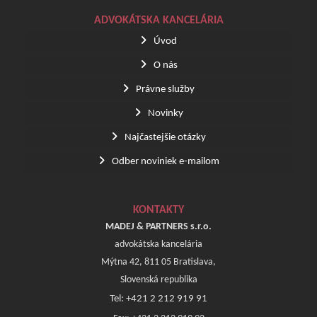
ADVOKÁTSKA KANCELÁRIA
Úvod
O nás
Právne služby
Novinky
Najčastejšie otázky
Odber noviniek e-mailom
KONTAKTY
MADEJ & PARTNERS s.r.o.
advokátska kancelária
Mýtna 42, 811 05 Bratislava,
Slovenská republika
Tel: +421 2 212 919 91