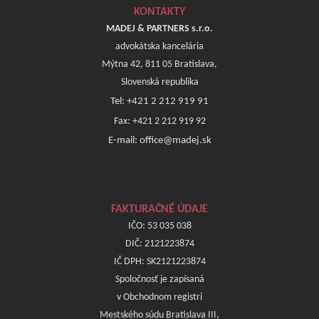
KONTAKTY
MADEJ & PARTNERS s.r.o.
advokátska kancelária
Mýtna 42, 811 05 Bratislava,
Slovenská republika
Tel: +421 2 212 919 91
Fax: +421 2 212 919 92
E-mail: office@madej.sk
FAKTURAČNÉ ÚDAJE
IČO: 53 035 038
DIČ: 2121223874
IČ DPH: SK2121223874
Spoločnosť je zapísaná
v Obchodnom registri
Mestského súdu Bratislava III,