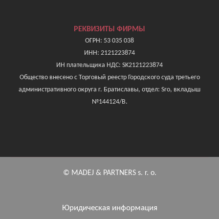
РЕКВИЗИТЫ ФИРМЫ
ОГРН: 53 035 038
ИНН: 2121223874
ИН плательщика НДС: SK2121223874
Общество внесено с Торговый реестр Городского суда третьего
административного округа г. Братиславы, отдел: Sro, вкладыш
№144124/B.
© MADEJ & PARTNERS s. r. o.
Юридическая информация