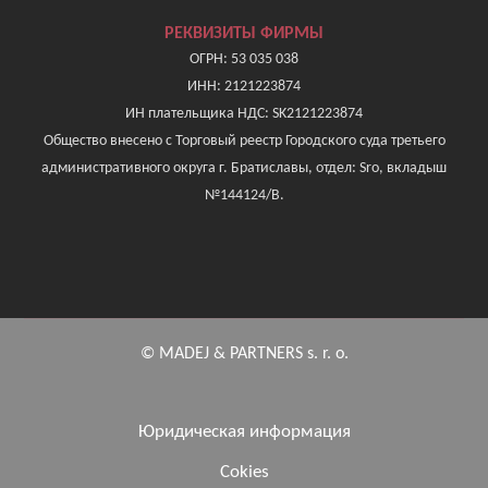
РЕКВИЗИТЫ ФИРМЫ
ОГРН: 53 035 038
ИНН: 2121223874
ИН плательщика НДС: SK2121223874
Общество внесено с Торговый реестр Городского суда третьего
административного округа г. Братиславы, отдел: Sro, вкладыш
№144124/B.
© MADEJ & PARTNERS s. r. o.
Юридическая информация
Cokies