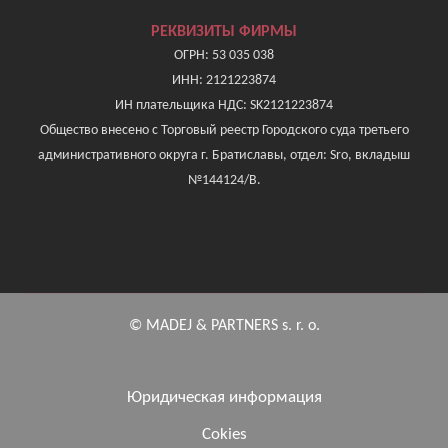
РЕКВИЗИТЫ ФИРМЫ
ОГРН: 53 035 038
ИНН: 2121223874
ИН плательщика НДС: SK2121223874
Общество внесено с Торговый реестр Городского суда третьего
административного округа г. Братиславы, отдел: Sro, вкладыш
№144124/B.
© MADEJ & PARTNERS s. r. o.
Юридическая информация
Cokies