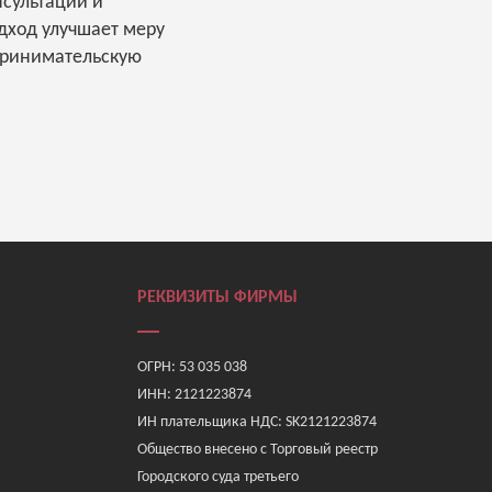
нсультаций и
дход улучшает меру
принимательскую
РЕКВИЗИТЫ ФИРМЫ
ОГРН: 53 035 038
ИНН: 2121223874
ИН плательщика НДС: SK2121223874
Общество внесено с Торговый реестр
Городского суда третьего