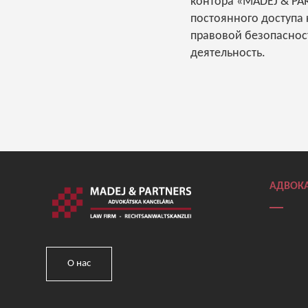
контора «MADEJ & PAR
постоянного доступа
правовой безопаснос
деятельность.
АДВОКА
О нас