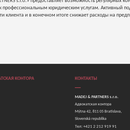
TNERS s.r.o.» предоставляет возможность регулярных ко
 к профессиональным юридическим услугам. Активный по
ти клиента и в конечном итоге снижает расходы на пред
ТСКАЯ КОНТОРА
КОНТАКТЫ
MADEJ & PARTNERS s.r.o.
Адвокатская контора
Mýtna 42, 811 05 Bratislava,
Slovenská republika
Tел: +421 2 212 919 91