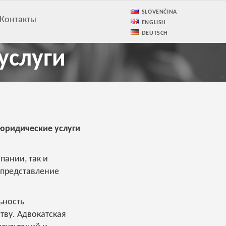
SLOVENČINA
Контакты
ENGLISH
DEUTSCH
услуги
 юридические услуги
пании, так и
 представление
ьность
ву. Адвокатская