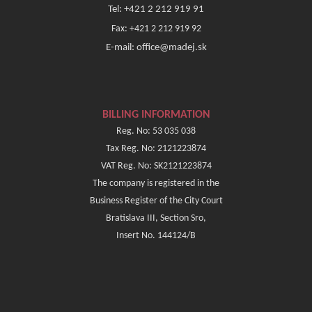
Tel: +421 2 212 919 91
Fax: +421 2 212 919 92
E-mail: office@madej.sk
BILLING INFORMATION
Reg. No: 53 035 038
Tax Reg. No: 2121223874
VAT Reg. No: SK2121223874
The company is registered in the
Business Register of the City Court
Bratislava III, Section Sro,
Insert No. 144124/B